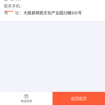
联系手机：
****
地 址：
大姚县核桃文化产业园23幢101号
返回首页
电话咨询